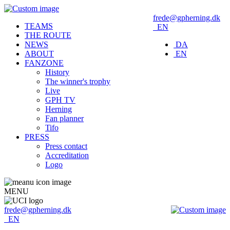
frede@gpherning.dk
TEAMS
EN
THE ROUTE
NEWS
DA
ABOUT
EN
FANZONE
History
The winner's trophy
Live
GPH TV
Herning
Fan planner
Tifo
PRESS
Press contact
Accreditation
Logo
MENU
frede@gpherning.dk
EN