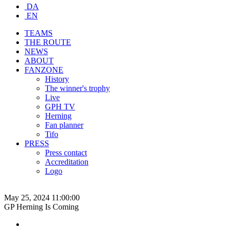
DA
EN
TEAMS
THE ROUTE
NEWS
ABOUT
FANZONE
History
The winner's trophy
Live
GPH TV
Herning
Fan planner
Tifo
PRESS
Press contact
Accreditation
Logo
May 25, 2024 11:00:00
GP Herning Is Coming