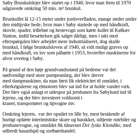
Søby Brunkulslejer blev startet op i 1940, hvor man frem til 1970
udgravede omkring 50 mio. m³ brunkul.
Brunkullet lå 12-15 meter under jordoverfladen, mange steder under
den midtjyske hede, hvor man i Søby startede op med håndkraft,
skovle, spader, trillebør og hestevogn som kørte kullet til Kølkær
Station, indtil besættelsen gik salget dårligt, men i takt med
efterspørgslen blev arbejdet mere industrialiseret, dog skulle
brunkul, I følge brunkulsloven af 1940, så vidt muligt graves op
med håndkraft, en lov som påhørte i 1953, hvorefter maskinerne for
alvor overtog i Søby.
På grund af den høje grundvandsstand på hederne var det
nødvendigt med store pumpeanlæg, der blev drevet
med dampmaskiner, da man først fik elektricitet til området, i
efterkrigsårene og elmotorer blev sat ind for at holde vandet væk.
Der blev også anlagt et sidespor på jernbanen fra Søbylund ind til
lejerne, og der blev investeret voldsomt i
kraner, transportører og tipvogne mv.
Omkring lejeren, var der opstået en lille by, mest bestående af
hurtigt opførte interimistiske skure og barakker, udtjente rutebiler og
jernbanevogne, og området fik tilnavnet
Det Jyske Klondike
, med
udbredt hasardspil og sortbørshandel.